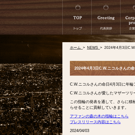
ホーム
>
NEWS
>
2024年4月3日
2024年4月3日C.W.ニコルさ
C.W.ニコルさんの命日4月3日に年
C.W.ニコルさんが愛したマザーツ
この指輪の発表を通して、さらに積極
らせることに貢献していきます。
アファンの森の木の指輪はこちら
プレスリリース内容はこちら
2024/04/03