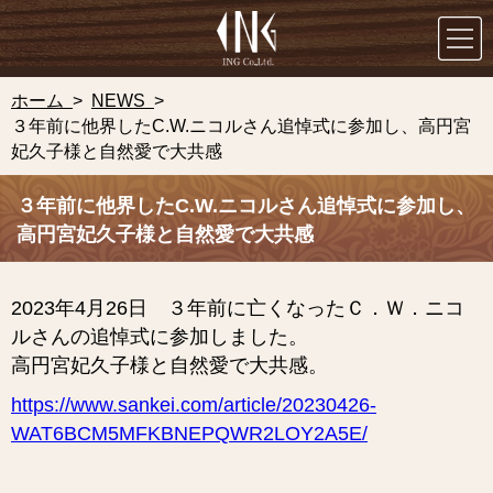
ホーム
>
NEWS
>
３年前に他界したC.W.ニコルさん追悼式に参加し、高円宮
妃久子様と自然愛で大共感
３年前に他界したC.W.ニコルさん追悼式に参加し、
高円宮妃久子様と自然愛で大共感
2023年4月26日 ３年前に亡くなったＣ．Ｗ．ニコ
ルさんの追悼式に参加しました。
高円宮妃久子様と自然愛で大共感。
https://www.sankei.com/article/20230426-
WAT6BCM5MFKBNEPQWR2LOY2A5E/